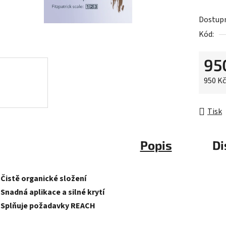
0,0
Dostup
z
Kód:
5
hvězdič
95
Měrná 
950 Kč
Tisk
Popis
Di
-Čistě organické složení
-Snadná aplikace a silné krytí
-Splňuje požadavky REACH