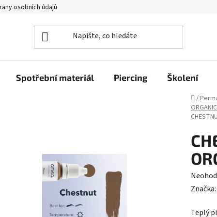
rany osobních údajů
Spotřební materiál
Piercing
Školení
Domů
/
Perma
ORGANIC
CHESTNU
CH
OR
Průměr
Neohod
hodnoc
Značka
produk
Teplý p
je