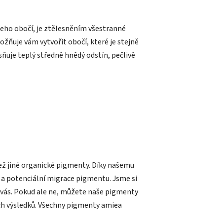
eho obočí, je ztělesněním všestranné
ožňuje vám vytvořit obočí, které je stejně
ňuje teplý středně hnědý odstín, pečlivě
ež jiné organické pigmenty. Díky našemu
a potenciální migrace pigmentu. Jsme si
ro vás. Pokud ale ne, můžete naše pigmenty
ch výsledků. Všechny pigmenty amiea