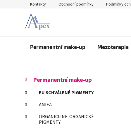
Přejít
Kontakty
Obchodní podmínky
Podmínky och
na
obsah
Permanentní make-up
Mezoterapie
P
K
Přeskočit
Permanentní make-up
a
kategorie
o
t
s
EU SCHVÁLENÉ PIGMENTY
e
t
g
AMIEA
r
o
a
r
ORGANICLINE-ORGANICKÉ
i
n
PIGMENTY
e
n