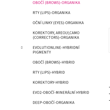
OBOČÍ (BROWS)-ORGANIKA
í
p
RTY (LIPS)-ORGANIKA
a
OČNÍ LINKY (EYES)-ORGANIKA
n
e
KOREKTORY, AREOLY,CAMO
l
(CORRECTORS)-ORGANIKA
EVOLUTIONLINE-HYBRIDNÍ
PIGMENTY
OBOČÍ (BROWS)-HYBRID
RTY (LIPS)-HYBRID
KOREKTORY-HYBRID
EVO2-OBOČÍ-MINERÁLNÍ HYBRID
DEEP-OBOČÍ-ORGANIKA