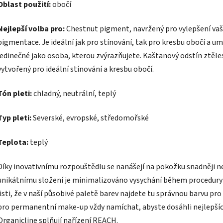
Oblast použití:
obočí
Nejlepší volba pro:
Chestnut pigment, navržený pro vylepšení vaš
pigmentace. Je ideální jak pro stínování, tak pro kresbu obočí a um
jedinečné jako osoba, kterou zvýrazňujete. Kaštanový odstín ztěles
vytvořený pro ideální stínování a kresbu obočí.
Tón pleti:
chladný, neutrální, teplý
Typ pleti:
Severské, evropské, středomořské
Teplota:
teplý
Díky inovativnímu rozpouštědlu se nanášejí na pokožku snadněji n
unikátnímu složení je minimalizováno vysychání během procedury 
jisti, že v naší působivé paletě barev najdete tu správnou barvu p
pro permanentní make-up vždy namíchat, abyste dosáhli nejlepší
Organicline splňují nařízení REACH.