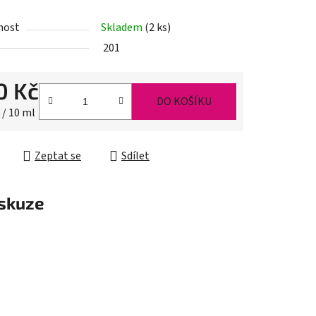
nost
Skladem
(2 ks)
201
ek.
0 Kč
DO KOŠÍKU
cena:
 / 10 ml
Zeptat se
Sdílet
skuze