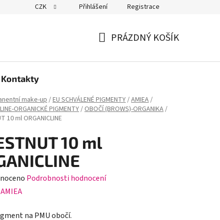
CZK
Přihlášení
Registrace
PRÁZDNÝ KOŠÍK
NÁKUPNÍ
KOŠÍK
Kontakty
nentní make-up
/
EU SCHVÁLENÉ PIGMENTY
/
AMIEA
/
LINE-ORGANICKÉ PIGMENTY
/
OBOČÍ (BROWS)-ORGANIKA
/
T 10 ml ORGANICLINE
ESTNUT 10 ml
GANICLINE
né
noceno
Podrobnosti hodnocení
ení
:
AMIEA
tu
igment na PMU obočí.