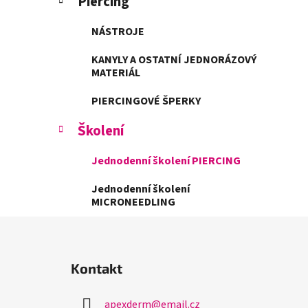
Piercing
NÁSTROJE
KANYLY A OSTATNÍ JEDNORÁZOVÝ
MATERIÁL
PIERCINGOVÉ ŠPERKY
Školení
Jednodenní školení PIERCING
Jednodenní školení
MICRONEEDLING
Z
á
Kontakt
p
a
apexderm
@
email.cz