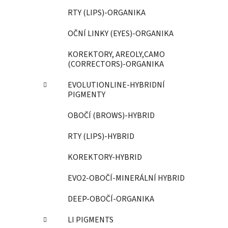
p
RTY (LIPS)-ORGANIKA
a
OČNÍ LINKY (EYES)-ORGANIKA
n
e
KOREKTORY, AREOLY,CAMO
l
(CORRECTORS)-ORGANIKA
EVOLUTIONLINE-HYBRIDNÍ
PIGMENTY
OBOČÍ (BROWS)-HYBRID
RTY (LIPS)-HYBRID
KOREKTORY-HYBRID
EVO2-OBOČÍ-MINERÁLNÍ HYBRID
DEEP-OBOČÍ-ORGANIKA
LI PIGMENTS