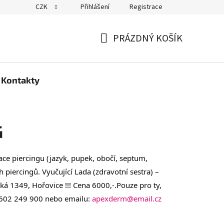
CZK
Přihlášení
Registrace
PRÁZDNÝ KOŠÍK
NÁKUPNÍ
KOŠÍK
Kontakty
G
e piercingu (jazyk, pupek, obočí, septum, 
h piercingů. Vyučující Lada (zdravotní sestra) – 
ká 1349, Hořovice !!! Cena 6000,-.Pouze pro ty, 
. 602 249 900 nebo emailu: 
apexderm@email.cz