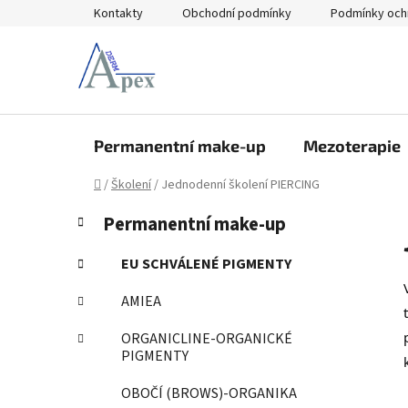
Přejít
Kontakty
Obchodní podmínky
Podmínky och
na
obsah
Permanentní make-up
Mezoterapie
Domů
/
Školení
/
Jednodenní školení PIERCING
P
K
Přeskočit
Permanentní make-up
a
kategorie
o
t
s
EU SCHVÁLENÉ PIGMENTY
e
t
g
AMIEA
r
o
a
r
ORGANICLINE-ORGANICKÉ
i
n
PIGMENTY
e
n
OBOČÍ (BROWS)-ORGANIKA
í