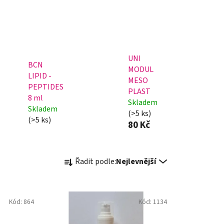
UNI
BCN
MODUL
LIPID -
MESO
PEPTIDES
PLAST
8 ml
Skladem
Skladem
(>5 ks)
(>5 ks)
80 Kč
Ř
Řadit podle:
Nejlevnější
a
z
e
Kód:
864
Kód:
1134
n
í