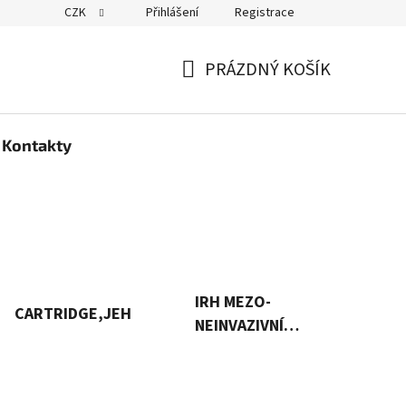
CZK
Přihlášení
Registrace
PRÁZDNÝ KOŠÍK
NÁKUPNÍ
KOŠÍK
Kontakty
IRH MEZO-
CARTRIDGE,JEHLY,STŘÍKAČKY
NEINVAZIVNÍ
MEZO SÉRA