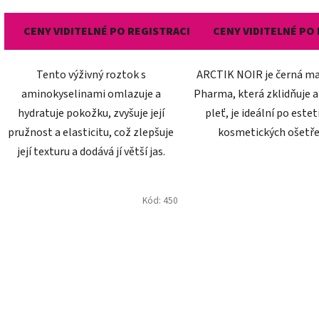
je
CENY VIDITELNÉ PO REGISTRACI
CENY VIDITELNÉ PO
5,0
z
Tento výživný roztok s
ARCTIK NOIR je černá mas
5
aminokyselinami omlazuje a
Pharma, která zklidňuje a
hvězdič
hydratuje pokožku, zvyšuje její
pleť, je ideální po este
pružnost a elasticitu, což zlepšuje
kosmetických ošetře
její texturu a dodává jí větší jas.
Kód:
450