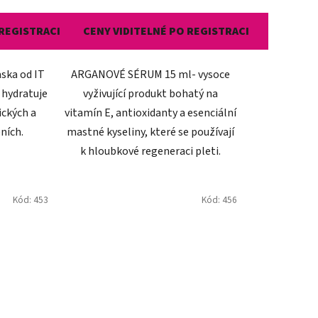
 REGISTRACI
CENY VIDITELNÉ PO REGISTRACI
ka ​​od IT
ARGANOVÉ SÉRUM 15 ml- vysoce
 hydratuje
vyživující produkt bohatý na
ek.
tických a
vitamín E, antioxidanty a esenciální
ních.
mastné kyseliny, které se používají
k hloubkové regeneraci pleti.
Kód:
453
Kód:
456