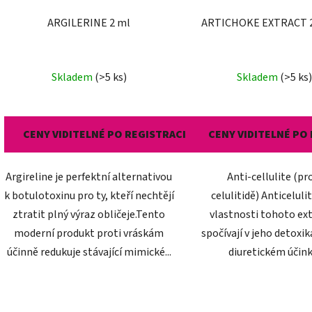
ARGILERINE 2 ml
ARTICHOKE EXTRACT 
Skladem
(>5 ks)
Skladem
(>5 ks)
CENY VIDITELNÉ PO REGISTRACI
CENY VIDITELNÉ PO
Argireline je perfektní alternativou
Anti-cellulite (pr
k botulotoxinu pro ty, kteří nechtějí
celulitidě) Anticeluli
ztratit plný výraz obličeje.Tento
vlastnosti tohoto ex
moderní produkt proti vráskám
spočívají v jeho detoxi
účinně redukuje stávající mimické...
diuretickém účink