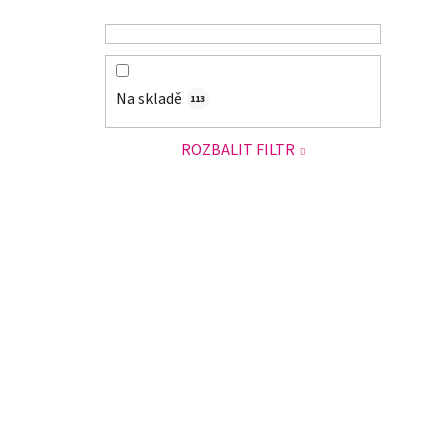
Na skladě
113
ROZBALIT FILTR