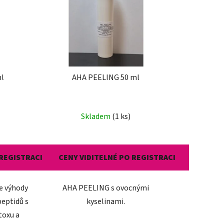
p
r
o
d
u
k
ml
AHA PEELING 50 ml
t
ů
Skladem
(1 ks)
 REGISTRACI
CENY VIDITELNÉ PO REGISTRACI
e výhody
AHA PEELING s ovocnými
peptidů s
kyselinami.
toxu a