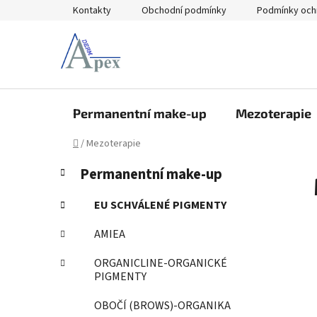
Přejít
Kontakty
Obchodní podmínky
Podmínky och
na
obsah
Permanentní make-up
Mezoterapie
Domů
/
Mezoterapie
P
K
Přeskočit
Permanentní make-up
a
kategorie
o
t
s
EU SCHVÁLENÉ PIGMENTY
e
t
g
AMIEA
r
o
a
r
ORGANICLINE-ORGANICKÉ
i
n
PIGMENTY
e
n
OBOČÍ (BROWS)-ORGANIKA
í