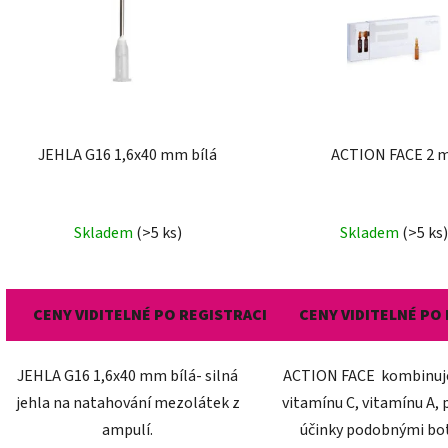
i
s
p
r
o
d
JEHLA G16 1,6x40 mm bílá
ACTION FACE 2 
u
k
t
Skladem
(>5 ks)
Skladem
(>5 ks)
ů
CENY VIDITELNÉ PO REGISTRACI
CENY VIDITELNÉ PO
JEHLA G16 1,6x40 mm bílá- silná
ACTION FACE kombinuj
jehla na natahování mezolátek z
vitamínu C, vitamínu A, 
ampulí.
účinky podobnými bo