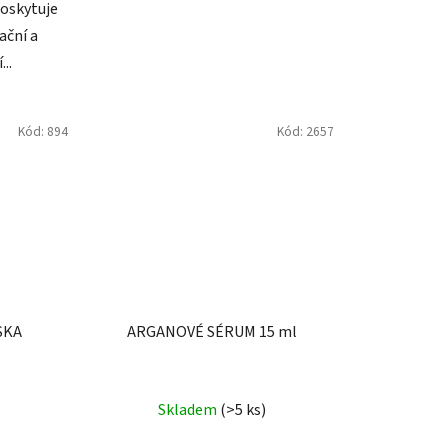
poskytuje
ační a
..
Kód:
894
Kód:
2657
SKA
ARGANOVÉ SÉRUM 15 ml
né
Skladem
(>5 ks)
ení
tu