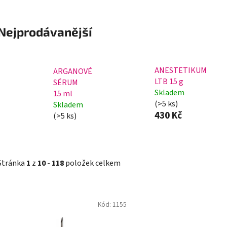
Nejprodávanější
ANESTETIKUM
ARGANOVÉ
LTB 15 g
SÉRUM
Skladem
15 ml
(>5 ks)
Skladem
430 Kč
(>5 ks)
Stránka
1
z
10
-
118
položek celkem
V
Kód:
1155
ý
p