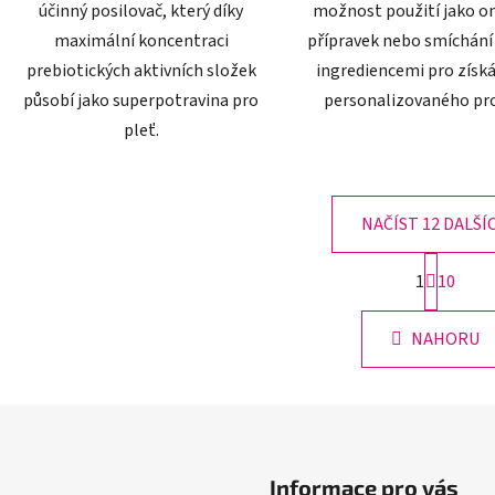
účinný posilovač, který díky
možnost použití jako om
maximální koncentraci
přípravek nebo smíchání 
prebiotických aktivních složek
ingrediencemi pro získá
působí jako superpotravina pro
personalizovaného pr
pleť.
NAČÍST 12 DALŠÍ
S
1
10
t
O
r
v
á
NAHORU
l
n
á
k
o
d
v
a
á
c
n
í
í
p
Informace pro vás