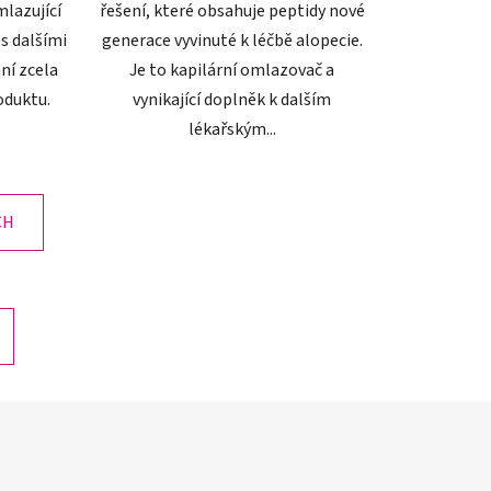
lazující
řešení, které obsahuje peptidy nové
s dalšími
generace vyvinuté k léčbě alopecie.
ní zcela
Je to kapilární omlazovač a
oduktu.
vynikající doplněk k dalším
lékařským...
CH