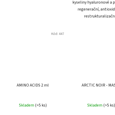
kyseliny hyaluronové a 
regenerační, antioxid
restrukturalizační.
Kód:
447
AMINO ACIDS 2 ml
ARCTIC NOIR - MA
Průměr
Skladem
(>5 ks)
Skladem
(>5 ks)
hodnoc
produk