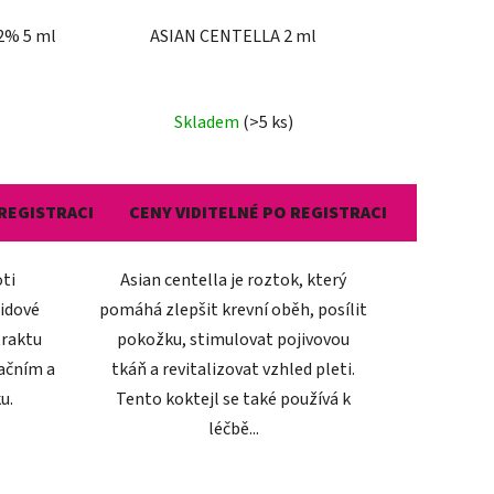
2% 5 ml
ASIAN CENTELLA 2 ml
Skladem
(>5 ks)
 REGISTRACI
CENY VIDITELNÉ PO REGISTRACI
oti
Asian centella je roztok, který
tidové
pomáhá zlepšit krevní oběh, posílit
traktu
pokožku, stimulovat pojivovou
kačním a
tkáň a revitalizovat vzhled pleti.
u.
Tento koktejl se také používá k
léčbě...