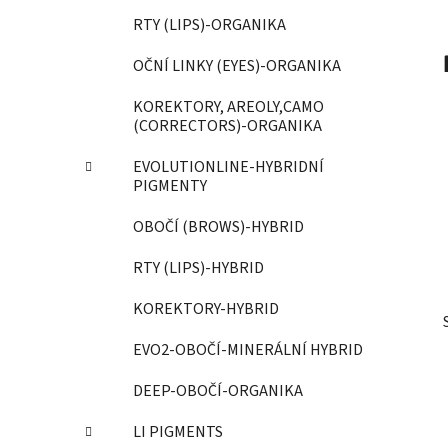
p
RTY (LIPS)-ORGANIKA
a
OČNÍ LINKY (EYES)-ORGANIKA
n
e
KOREKTORY, AREOLY,CAMO
l
(CORRECTORS)-ORGANIKA
EVOLUTIONLINE-HYBRIDNÍ
PIGMENTY
OBOČÍ (BROWS)-HYBRID
RTY (LIPS)-HYBRID
KOREKTORY-HYBRID
EVO2-OBOČÍ-MINERÁLNÍ HYBRID
DEEP-OBOČÍ-ORGANIKA
LI PIGMENTS