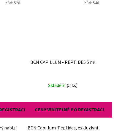
Kód:
528
Kód:
546
BCN CAPILLUM - PEPTIDES 5 ml
Skladem
(5 ks)
 REGISTRACI
CENY VIDITELNÉ PO REGISTRACI
rý nabízí
BCN Capillum-Peptides, exkluzivní