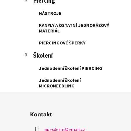
Piercing
NÁSTROJE
KANYLY A OSTATNÍ JEDNORÁZOVÝ
MATERIÁL
PIERCINGOVÉ ŠPERKY
Školení
Jednodenní školení PIERCING
Jednodenní školení
MICRONEEDLING
Z
á
Kontakt
p
a
apexderm
@
email.cz