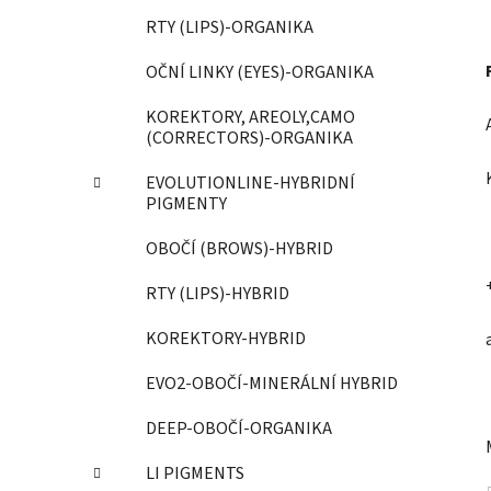
p
RTY (LIPS)-ORGANIKA
a
OČNÍ LINKY (EYES)-ORGANIKA
n
e
KOREKTORY, AREOLY,CAMO
l
(CORRECTORS)-ORGANIKA
EVOLUTIONLINE-HYBRIDNÍ
PIGMENTY
OBOČÍ (BROWS)-HYBRID
RTY (LIPS)-HYBRID
KOREKTORY-HYBRID
EVO2-OBOČÍ-MINERÁLNÍ HYBRID
DEEP-OBOČÍ-ORGANIKA
LI PIGMENTS