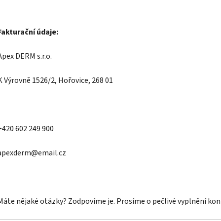
Fakturační údaje:
Apex DERM s.r.o.
K Výrovně 1526/2, Hořovice, 268 01
+420 602 249 900
apexderm@email.cz
Máte nějaké otázky? Zodpovíme je. Prosíme o pečlivé vyplnění kon