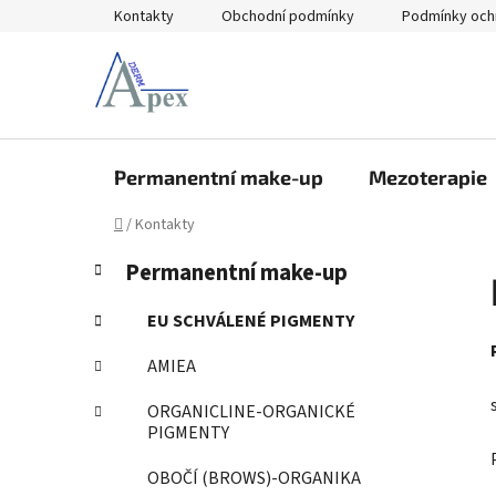
Přejít
Kontakty
Obchodní podmínky
Podmínky och
na
obsah
Permanentní make-up
Mezoterapie
Domů
/
Kontakty
P
K
Přeskočit
Permanentní make-up
a
kategorie
o
t
s
EU SCHVÁLENÉ PIGMENTY
e
t
g
AMIEA
r
o
a
r
ORGANICLINE-ORGANICKÉ
i
n
PIGMENTY
e
n
OBOČÍ (BROWS)-ORGANIKA
í