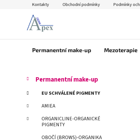
Přejít
Kontakty
Obchodní podmínky
Podmínky och
na
obsah
Permanentní make-up
Mezoterapie
P
K
Přeskočit
Permanentní make-up
a
kategorie
o
t
s
EU SCHVÁLENÉ PIGMENTY
e
t
g
AMIEA
r
o
a
r
ORGANICLINE-ORGANICKÉ
i
n
PIGMENTY
e
n
OBOČÍ (BROWS)-ORGANIKA