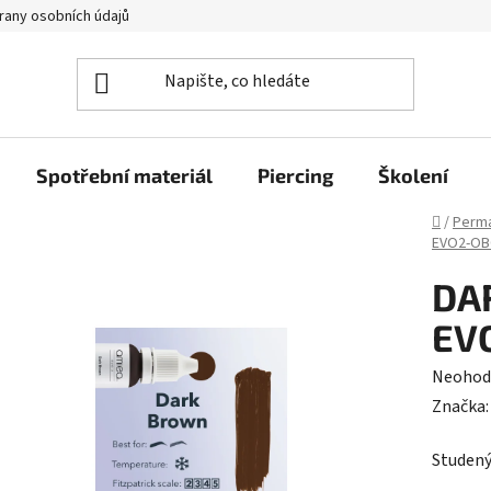
rany osobních údajů
Spotřební materiál
Piercing
Školení
Domů
/
Perma
EVO2-OB
DA
EV
Průměr
Neohod
hodnoc
Značka
produk
Studený
je