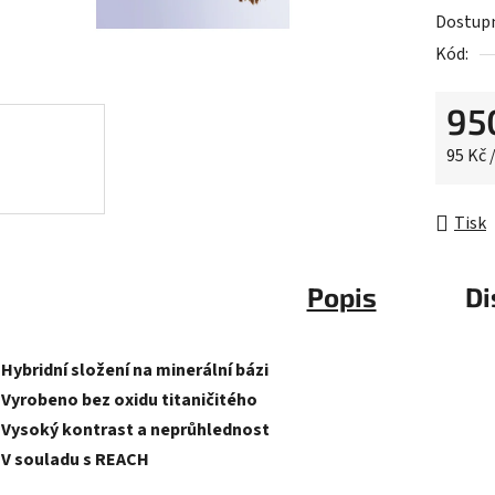
0,0
Dostup
z
Kód:
5
hvězdič
95
Měrná 
95 Kč 
Tisk
Popis
Di
-Hybridní složení na minerální bázi
-Vyrobeno bez oxidu titaničitého
-Vysoký kontrast a neprůhlednost
-V souladu s REACH