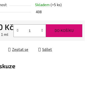
nost
Skladem
(>5 ks)
408
ek.
0 Kč
DO KOŠÍKU
cena:
/ 1 ml
Zeptat se
Sdílet
skuze