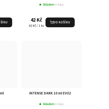
Skladem
(>5 ks)
42 Kč
OŠÍKU
DO KOŠÍKU
Měrná
42 Kč / 1 ks
cena:
 ml
INTENSE DARK 10 ml EVO2
Skladem
(>5 ks)