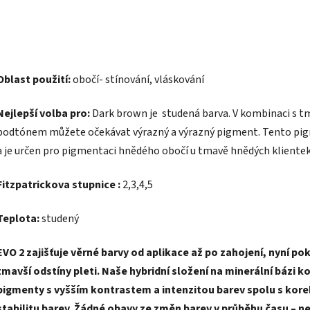
Oblast použití:
obočí- stínování, vláskování
Nejlepší volba pro:
Dark brown je studená barva. V kombinaci s
podtónem můžete očekávat výrazný a výrazný pigment. Tento pigme
a je určen pro pigmentaci hnědého obočí u tmavě hnědých klientek
Fitzpatrickova stupnice :
2,3,4,5
Teplota:
studený
EVO 2 zajišťuje věrné barvy od aplikace až po zahojení, nyní pok
tmavší odstíny pleti. Naše hybridní složení na minerální bázi 
pigmenty s vyšším kontrastem a intenzitou barev spolu s korek
stabilitu barev. Žádné obavy ze změn barev v průběhu času – n