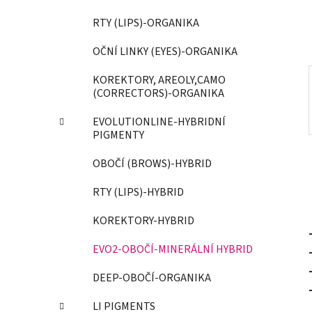
í
p
RTY (LIPS)-ORGANIKA
a
OČNÍ LINKY (EYES)-ORGANIKA
n
e
KOREKTORY, AREOLY,CAMO
l
(CORRECTORS)-ORGANIKA
EVOLUTIONLINE-HYBRIDNÍ
PIGMENTY
OBOČÍ (BROWS)-HYBRID
RTY (LIPS)-HYBRID
KOREKTORY-HYBRID
EVO2-OBOČÍ-MINERÁLNÍ HYBRID
DEEP-OBOČÍ-ORGANIKA
LI PIGMENTS