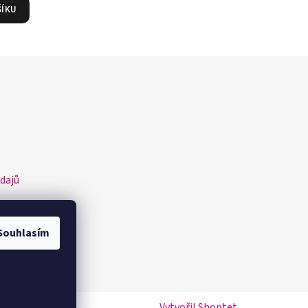
ŠÍKU
dajů
Souhlasím
Vytvořil Shoptet