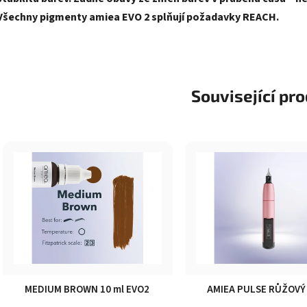
Všechny pigmenty amiea EVO 2 splňují požadavky REACH.
Související pr
MEDIUM BROWN 10 ml EVO2
AMIEA PULSE RŮŽOVÝ