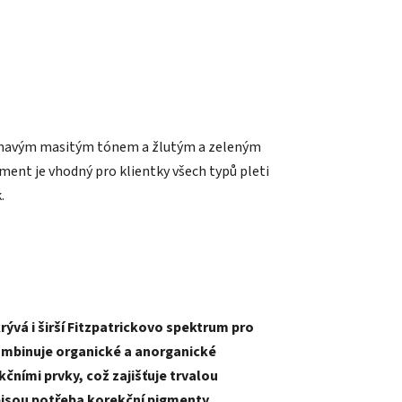
 tmavým masitým tónem a žlutým a zeleným
nt je vhodný pro klientky všech typů pleti
.
rývá i širší Fitzpatrickovo spektrum pro
kombinuje organické a anorganické
čními prvky, což zajišťuje trvalou
ejsou potřeba korekční pigmenty.