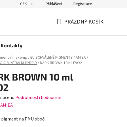
CZK
Přihlášení
Registrace
PRÁZDNÝ KOŠÍK
NÁKUPNÍ
KOŠÍK
Kontakty
nentní make-up
/
EU SCHVÁLENÉ PIGMENTY
/
AMIEA
/
OČÍ-MINERÁLNÍ HYBRID
/
DARK BROWN 10 ml EVO2
RK BROWN 10 ml
O2
né
noceno
Podrobnosti hodnocení
ení
:
AMIEA
tu
 pigment na PMU obočí.