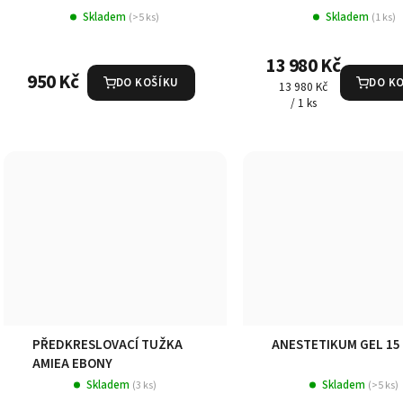
Skladem
Skladem
(>5 ks)
(1 ks)
13 980 Kč
950 Kč
DO KOŠÍKU
DO K
Měrná
13 980 Kč
cena:
/ 1 ks
PŘEDKRESLOVACÍ TUŽKA
ANESTETIKUM GEL 15
AMIEA EBONY
Skladem
Skladem
(3 ks)
(>5 ks)