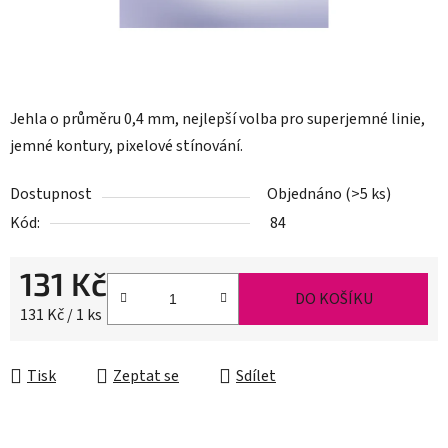
Jehla o průměru 0,4 mm, nejlepší volba pro superjemné linie,
jemné kontury, pixelové stínování.
Dostupnost
Objednáno
(>5 ks)
Kód:
84
131 Kč
DO KOŠÍKU
Měrná cena:
131 Kč / 1 ks
Tisk
Zeptat se
Sdílet