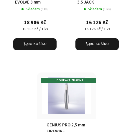
EVOLVE 3 mm
3.5 JACK
Skladem
Skladem
(1 ks)
(1 ks)
18 986 Kč
16 126 Kč
Měrná
Měrná
18 986 Kč / 1 ks
16 126 Kč / 1 ks
cena:
cena:
DO KOŠÍKU
DO KOŠÍKU
DOPRAVA ZDARMA
GENIUS PRO 2,5 mm
FIREWIRE