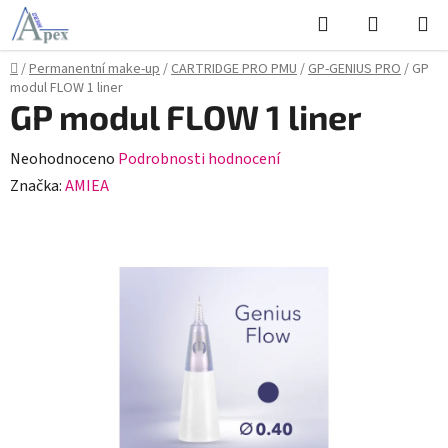
Přejít
Hledat
NÁKUPN
na
KOŠÍK
obsah
Domů
/
Permanentní make-up
/
CARTRIDGE PRO PMU
/
GP-GENIUS PRO
/
GP
modul FLOW 1 liner
GP modul FLOW 1 liner
Průměrné
Neohodnoceno
Podrobnosti hodnocení
hodnocení
Značka:
AMIEA
produktu
je
0,0
z
5
hvězdiček.