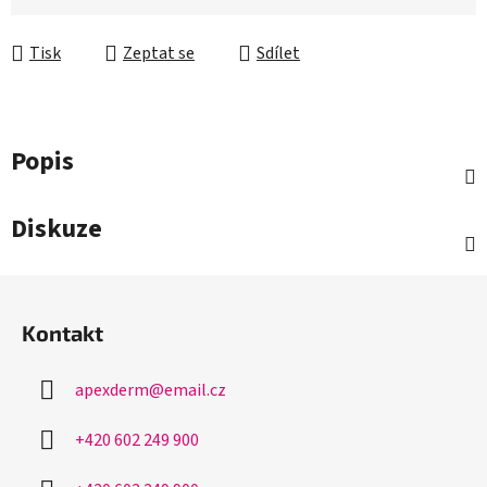
Tisk
Zeptat se
Sdílet
Popis
Diskuze
Z
á
Kontakt
p
a
apexderm
@
email.cz
t
í
+420 602 249 900