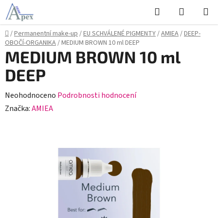
Přejít
Hledat
NÁKUPN
na
KOŠÍK
obsah
Domů
/
Permanentní make-up
/
EU SCHVÁLENÉ PIGMENTY
/
AMIEA
/
DEEP-
OBOČÍ-ORGANIKA
/
MEDIUM BROWN 10 ml DEEP
MEDIUM BROWN 10 ml
DEEP
Průměrné
Neohodnoceno
Podrobnosti hodnocení
hodnocení
Značka:
AMIEA
produktu
je
0,0
z
5
hvězdiček.