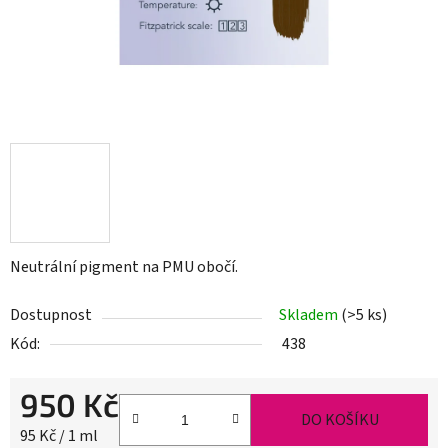
Neutrální pigment na PMU obočí.
Dostupnost
Skladem
(>5 ks)
Kód:
438
950 Kč
DO KOŠÍKU
Měrná cena:
95 Kč / 1 ml