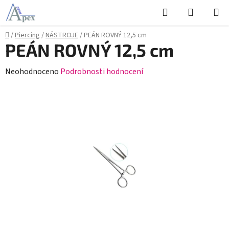
Přejít
Hledat
NÁKUPN
na
KOŠÍK
obsah
Domů
/
Piercing
/
NÁSTROJE
/
PEÁN ROVNÝ 12,5 cm
PEÁN ROVNÝ 12,5 cm
Průměrné
Neohodnoceno
Podrobnosti hodnocení
hodnocení
produktu
je
0,0
z
5
hvězdiček.