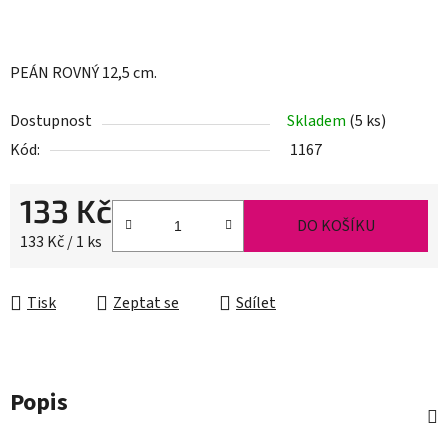
PEÁN ROVNÝ 12,5 cm.
Dostupnost
Skladem
(5 ks)
Kód:
1167
133 Kč
DO KOŠÍKU
Měrná cena:
133 Kč / 1 ks
Tisk
Zeptat se
Sdílet
Popis