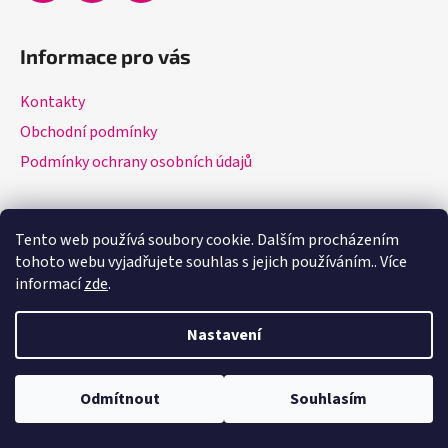
Informace pro vás
Kontakty
Obchodní podmínky
Podmínky ochrany osobních údajů
Tento web používá soubory cookie. Dalším procházením
Vytvořil Shoptet
tohoto webu vyjadřujete souhlas s jejich používáním.. Více
Copyright 2026
Apex DERM s.r.o.
. Všechna práva vyhrazena.
informací
zde
.
Nastavení
Odmítnout
Souhlasím