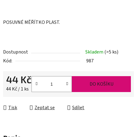
POSUVNÉ MĚŘÍTKO PLAST.
Dostupnost
Skladem
(>5 ks)
Kód:
987
44 Kč
DO KOŠÍKU
Měrná cena:
44 Kč / 1 ks
Tisk
Zeptat se
Sdílet