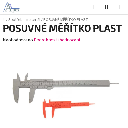
Přejít
Hledat
NÁKUPN
na
KOŠÍK
obsah
Domů
/
Spotřební materiál
/
POSUVNÉ MĚŘÍTKO PLAST
POSUVNÉ MĚŘÍTKO PLAST
Průměrné
Neohodnoceno
Podrobnosti hodnocení
hodnocení
produktu
je
0,0
z
5
hvězdiček.