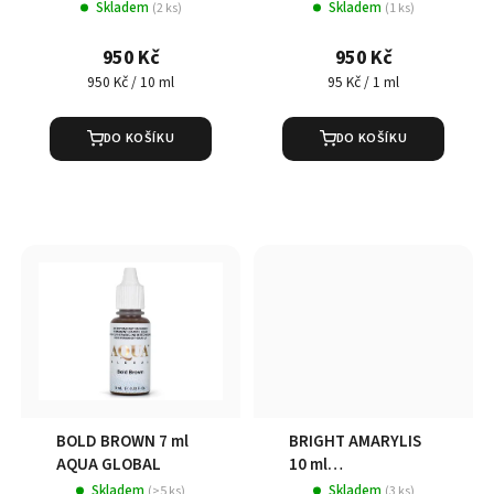
Skladem
Skladem
(2 ks)
(1 ks)
950 Kč
950 Kč
Měrná
Měrná
950 Kč / 10 ml
95 Kč / 1 ml
cena:
cena:
DO KOŠÍKU
DO KOŠÍKU
BOLD BROWN 7 ml
BRIGHT AMARYLIS
AQUA GLOBAL
10 ml
EVOLUTIONLINE
Skladem
Skladem
(>5 ks)
(3 ks)