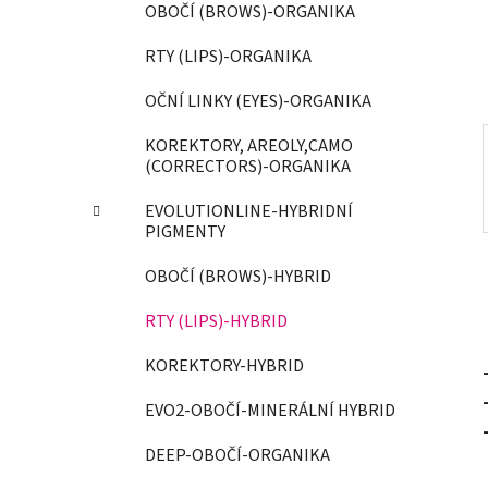
OBOČÍ (BROWS)-ORGANIKA
í
p
RTY (LIPS)-ORGANIKA
a
OČNÍ LINKY (EYES)-ORGANIKA
n
e
KOREKTORY, AREOLY,CAMO
l
(CORRECTORS)-ORGANIKA
EVOLUTIONLINE-HYBRIDNÍ
PIGMENTY
OBOČÍ (BROWS)-HYBRID
RTY (LIPS)-HYBRID
KOREKTORY-HYBRID
EVO2-OBOČÍ-MINERÁLNÍ HYBRID
DEEP-OBOČÍ-ORGANIKA