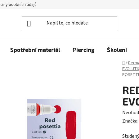
rany osobních údajů
Spotřební materiál
Piercing
Školení
Domů
/
Perma
EVOLUTI
POSETTI
RE
EV
Průměr
Neohod
hodnoc
Značka
produk
Studený
je