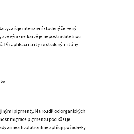
a vyzařuje intenzivní studený červený
ky své výrazné barvě je nepostradatelnou
š. Při aplikaci na rty se studenými tóny
ská
s jinými pigmenty. Na rozdíl od organických
nost migrace pigmentu pod kůži je
řady amiea Evolutionline splňují požadavky