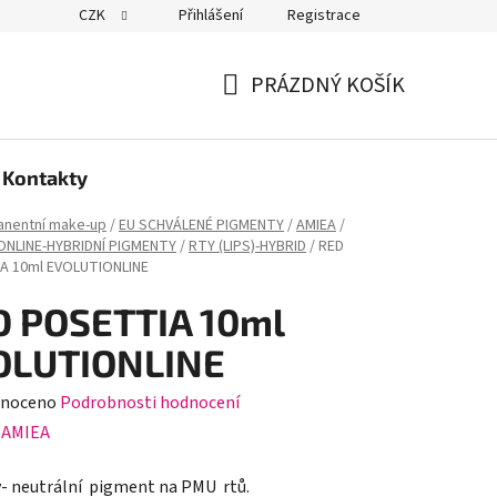
CZK
Přihlášení
Registrace
PRÁZDNÝ KOŠÍK
NÁKUPNÍ
KOŠÍK
Kontakty
nentní make-up
/
EU SCHVÁLENÉ PIGMENTY
/
AMIEA
/
ONLINE-HYBRIDNÍ PIGMENTY
/
RTY (LIPS)-HYBRID
/
RED
A 10ml EVOLUTIONLINE
D POSETTIA 10ml
OLUTIONLINE
né
noceno
Podrobnosti hodnocení
ení
:
AMIEA
tu
- neutrální pigment na PMU rtů.