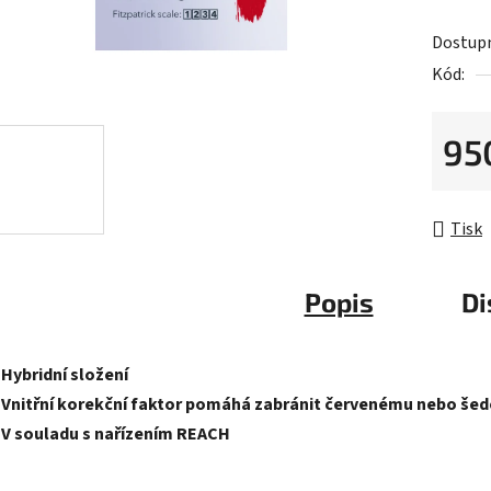
0,0
Dostup
z
Kód:
5
hvězdič
95
Měrná 
Tisk
Popis
Di
-Hybridní složení
-Vnitřní korekční faktor pomáhá zabránit červenému nebo š
-V souladu s nařízením REACH