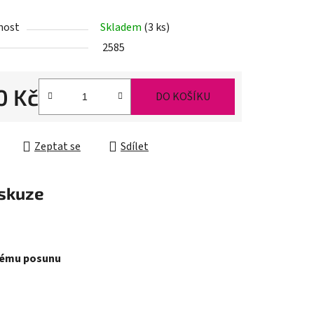
nost
Skladem
(3 ks)
2585
ek.
0 Kč
DO KOŠÍKU
cena:
Zeptat se
Sdílet
skuze
edému posunu