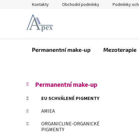
Přejít
Kontakty
Obchodní podmínky
Podmínky och
na
obsah
Permanentní make-up
Mezoterapie
P
K
Přeskočit
Permanentní make-up
a
kategorie
o
t
s
EU SCHVÁLENÉ PIGMENTY
e
t
g
AMIEA
r
o
a
r
ORGANICLINE-ORGANICKÉ
i
n
PIGMENTY
e
n