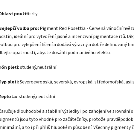
Oblast použití:
rty
Nejlepší volba pro:
Pigment Red Posettia - Červená vánoční hvězd
odstín, ideální pro vytvoření jasné a intenzivní pigmentace rtů. Dí
volbou pro vylepšení líčení a dodává výrazný a dobře definovaný fini
dbejte opatrnosti, abyste dosáhli podmanivého efektu.
Tón pleti:
studený,neutrální
Typ pleti:
Severoevropská, severská, evropská, středomořská, asij
Teplota:
studený,neutrální
Zaručuje dlouhodobé a stabilní výsledky i po zahojení ve srovnání 
pigmentů jsou tyto vhodné pro začátečníky, protože pravděpodob
minimální, a to i při příliš hlubokém působení. Všechny pigmenty 