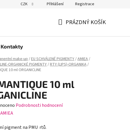
CZK
Přihlášení
Registrace
PRÁZDNÝ KOŠÍK
NÁKUPNÍ
KOŠÍK
Kontakty
nentní make-up
/
EU SCHVÁLENÉ PIGMENTY
/
AMIEA
/
LINE-ORGANICKÉ PIGMENTY
/
RTY (LIPS)-ORGANIKA
/
QUE 10 ml ORGANICLINE
MANTIQUE 10 ml
GANICLINE
né
noceno
Podrobnosti hodnocení
ení
:
AMIEA
tu
ní pigment na PMU rtů.