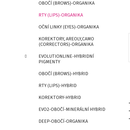
OBOČÍ (BROWS)-ORGANIKA
í
p
RTY (LIPS)-ORGANIKA
a
OČNÍ LINKY (EYES)-ORGANIKA
n
e
KOREKTORY, AREOLY,CAMO
l
(CORRECTORS)-ORGANIKA
EVOLUTIONLINE-HYBRIDNÍ
PIGMENTY
OBOČÍ (BROWS)-HYBRID
RTY (LIPS)-HYBRID
KOREKTORY-HYBRID
EVO2-OBOČÍ-MINERÁLNÍ HYBRID
DEEP-OBOČÍ-ORGANIKA