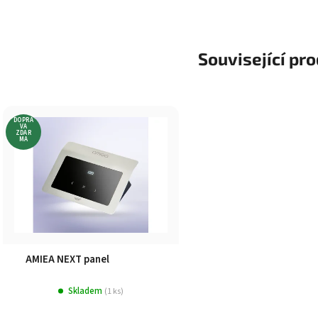
Související pr
DOPRA
VA
ZDAR
MA
AMIEA NEXT panel
Skladem
(1 ks)