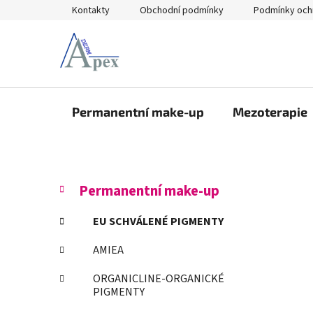
Přejít
Kontakty
Obchodní podmínky
Podmínky och
na
obsah
Permanentní make-up
Mezoterapie
P
K
Přeskočit
Permanentní make-up
a
kategorie
o
t
s
EU SCHVÁLENÉ PIGMENTY
e
t
g
AMIEA
r
o
a
r
ORGANICLINE-ORGANICKÉ
i
n
PIGMENTY
e
n