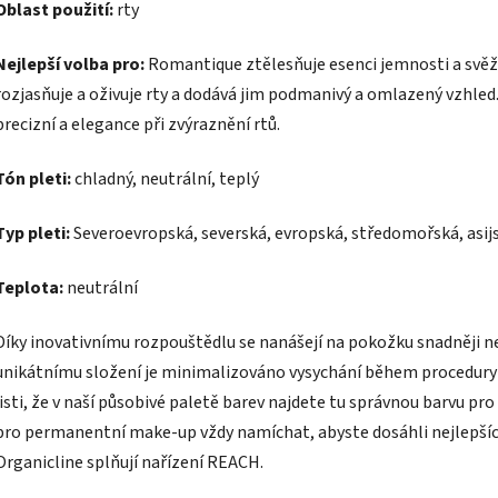
Oblast použití:
rty
Nejlepší volba pro:
Romantique ztělesňuje esenci jemnosti a svěže
rozjasňuje a oživuje rty a dodává jim podmanivý a omlazený vzhl
precizní a elegance při zvýraznění rtů.
Tón pleti:
chladný, neutrální, teplý
Typ pleti:
Severoevropská, severská, evropská, středomořská, asijsk
Teplota:
neutrální
Díky inovativnímu rozpouštědlu se nanášejí na pokožku snadněji n
unikátnímu složení je minimalizováno vysychání během procedury 
jisti, že v naší působivé paletě barev najdete tu správnou barvu p
pro permanentní make-up vždy namíchat, abyste dosáhli nejlepší
Organicline splňují nařízení REACH.