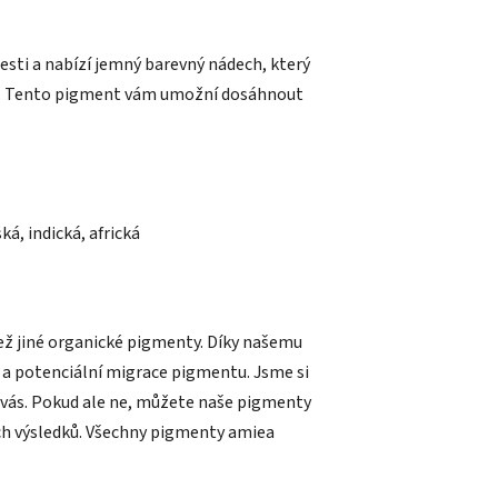
sti a nabízí jemný barevný nádech, který
ed. Tento pigment vám umožní dosáhnout
á, indická, africká
ež jiné organické pigmenty. Díky našemu
a potenciální migrace pigmentu. Jsme si
ro vás. Pokud ale ne, můžete naše pigmenty
ch výsledků. Všechny pigmenty amiea