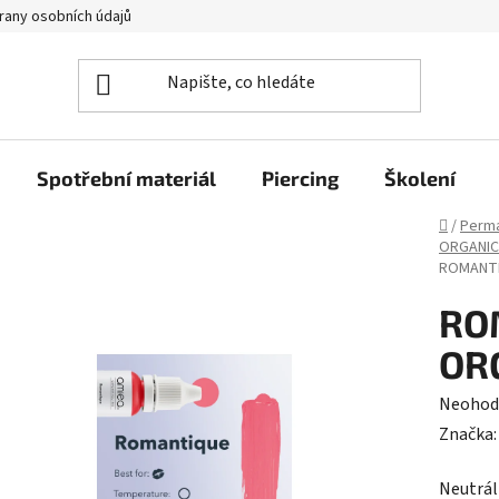
rany osobních údajů
Spotřební materiál
Piercing
Školení
Domů
/
Perma
ORGANIC
ROMANTI
RO
OR
Průměr
Neohod
hodnoc
Značka
produk
Neutrál
je