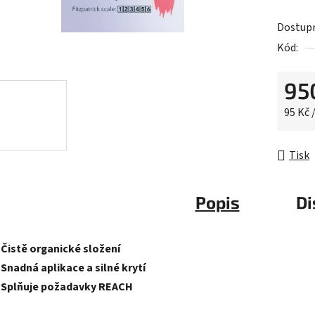
0,0
Dostup
z
Kód:
5
hvězdič
95
Měrná 
95 Kč 
Tisk
Popis
Di
-Čistě organické složení
-Snadná aplikace a silné krytí
-Splňuje požadavky REACH