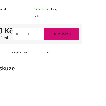
nost
Skladem
(3 ks)
276
ek.
0 Kč
DO KOŠÍKU
cena:
/ 1 ml
Zeptat se
Sdílet
skuze