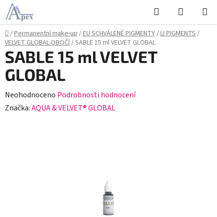
Přejít
Hledat
NÁKUPN
na
KOŠÍK
obsah
Domů
/
Permanentní make-up
/
EU SCHVÁLENÉ PIGMENTY
/
LI PIGMENTS
/
VELVET GLOBAL-OBOČÍ
/
SABLE 15 ml VELVET GLOBAL
SABLE 15 ml VELVET
GLOBAL
Průměrné
Neohodnoceno
Podrobnosti hodnocení
hodnocení
Značka:
AQUA & VELVET® GLOBAL
produktu
je
0,0
z
5
hvězdiček.