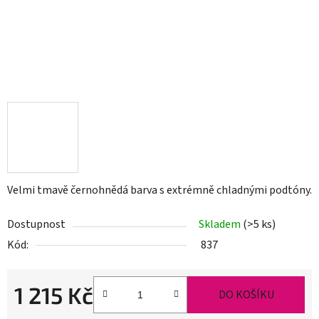
Velmi tmavě černohnědá barva s extrémně chladnými podtóny.
Dostupnost
Skladem
(>5 ks)
Kód:
837
1 215 Kč
DO KOŠÍKU
Měrná cena: