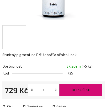
Studený pigment na PMU obočí a očních linek.
Dostupnost
Skladem
(>5 ks)
Kód:
735
729 Kč
DO KOŠÍKU
Měrná cena: