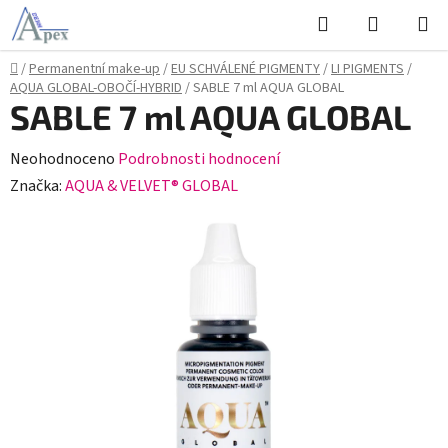
Přejít
Hledat
NÁKUPN
na
KOŠÍK
obsah
Domů
/
Permanentní make-up
/
EU SCHVÁLENÉ PIGMENTY
/
LI PIGMENTS
/
AQUA GLOBAL-OBOČÍ-HYBRID
/
SABLE 7 ml AQUA GLOBAL
SABLE 7 ml AQUA GLOBAL
Průměrné
Neohodnoceno
Podrobnosti hodnocení
hodnocení
Značka:
AQUA & VELVET® GLOBAL
produktu
je
0,0
z
5
hvězdiček.