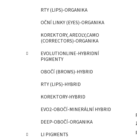
í
p
RTY (LIPS)-ORGANIKA
a
OČNÍ LINKY (EYES)-ORGANIKA
n
e
KOREKTORY, AREOLY,CAMO
l
(CORRECTORS)-ORGANIKA
EVOLUTIONLINE-HYBRIDNÍ
PIGMENTY
OBOČÍ (BROWS)-HYBRID
RTY (LIPS)-HYBRID
KOREKTORY-HYBRID
EVO2-OBOČÍ-MINERÁLNÍ HYBRID
DEEP-OBOČÍ-ORGANIKA
LI PIGMENTS