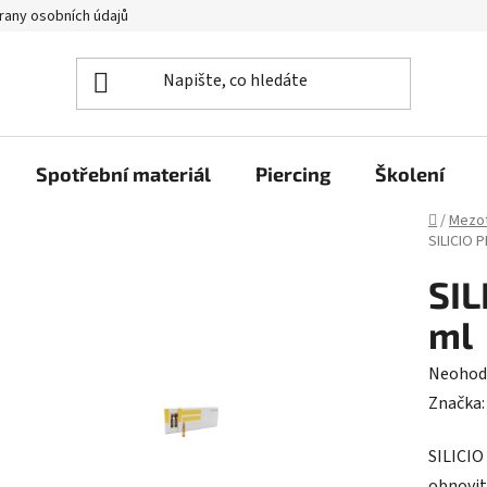
rany osobních údajů
Spotřební materiál
Piercing
Školení
Domů
/
Mezot
SILICIO 
SIL
ml
Průměr
Neohod
hodnoc
Značka
produk
SILICIO
je
obnovit