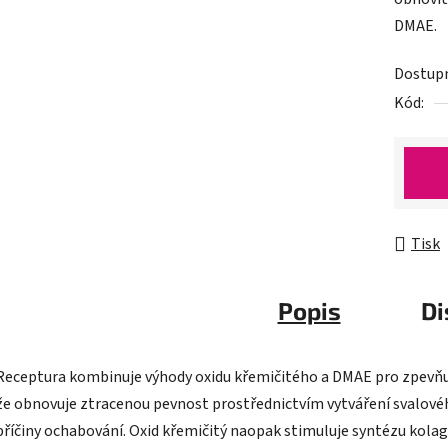
0,0
DMAE.
z
5
Dostup
hvězdič
Kód:
Tisk
Popis
Di
Receptura kombinuje výhody oxidu křemičitého a DMAE pro zpevňují
že obnovuje ztracenou pevnost prostřednictvím vytváření svalového 
příčiny ochabování. Oxid křemičitý naopak stimuluje syntézu kolag