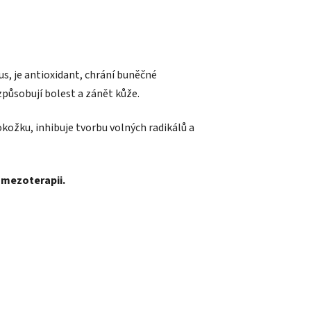
s, je antioxidant, chrání buněčné
způsobují bolest a zánět kůže.
kožku, inhibuje tvorbu volných radikálů a
)mezoterapii.