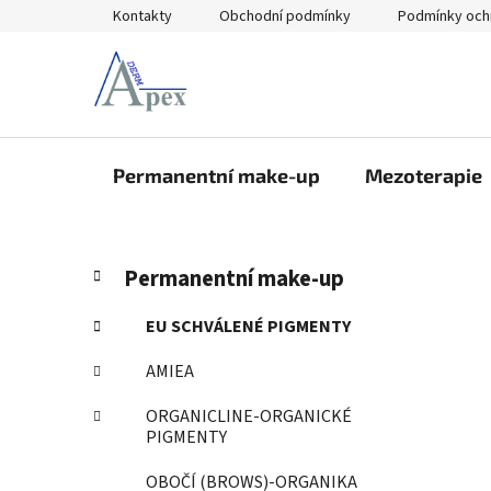
Přejít
Kontakty
Obchodní podmínky
Podmínky och
na
obsah
Permanentní make-up
Mezoterapie
P
K
Přeskočit
Permanentní make-up
a
kategorie
o
t
s
EU SCHVÁLENÉ PIGMENTY
e
t
g
AMIEA
r
o
a
r
ORGANICLINE-ORGANICKÉ
i
n
PIGMENTY
e
n
OBOČÍ (BROWS)-ORGANIKA