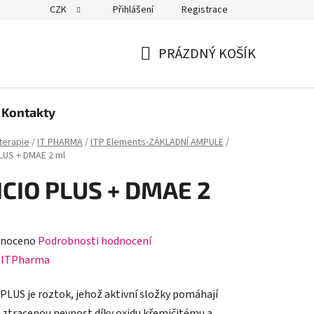
CZK
Přihlášení
Registrace
PRÁZDNÝ KOŠÍK
NÁKUPNÍ
KOŠÍK
Kontakty
erapie
/
IT PHARMA
/
ITP Elements-ZÁKLADNÍ AMPULE
/
PLUS + DMAE 2 ml
ICIO PLUS + DMAE 2
né
noceno
Podrobnosti hodnocení
ení
:
ITPharma
tu
 PLUS je roztok, jehož aktivní složky pomáhají
 ztracenou pevnost díky oxidu křemičitému a