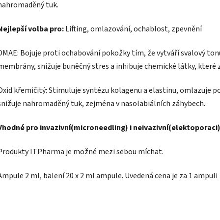
nahromaděný tuk.
Nejlepší volba pro:
Lifting, omlazování, ochablost, zpevnění
DMAE: Bojuje proti ochabování pokožky tím, že vytváří svalový tonu
membrány, snižuje buněčný stres a inhibuje chemické látky, které 
Oxid křemičitý: Stimuluje syntézu kolagenu a elastinu, omlazuje po
snižuje nahromaděný tuk, zejména v nasolabiálních záhybech.
Vhodné pro invazivní(microneedling) i neivazivní(elektoporaci
Produkty ITPharma je možné mezi sebou míchat.
Ampule 2 ml, balení 20 x 2 ml ampule. Uvedená cena je za 1 ampuli