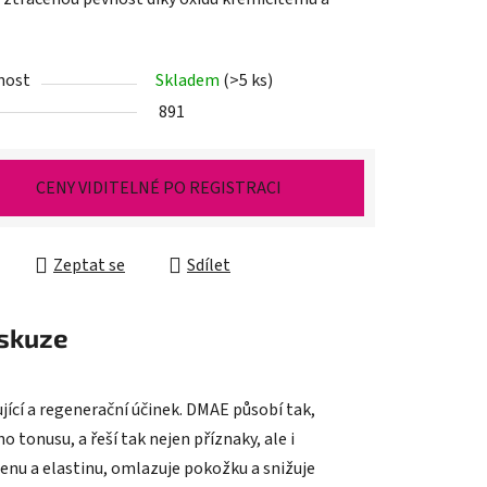
nost
Skladem
(>5 ks)
ek.
891
CENY VIDITELNÉ PO REGISTRACI
Zeptat se
Sdílet
skuze
cí a regenerační účinek. DMAE působí tak,
tonusu, a řeší tak nejen příznaky, ale i
enu a elastinu, omlazuje pokožku a snižuje