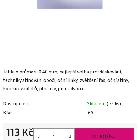
Jehla o průměru 0,40 mm, nejlepší volba pro
vláskování,
techniky stínování obočí, oční linky, zvětšení řas, oční stíny,
konturování rtů, plné rty, prsní dvorce .
Dostupnost
Skladem
(>5 ks)
Kód:
69
113 Kč
DO KOŠÍKU