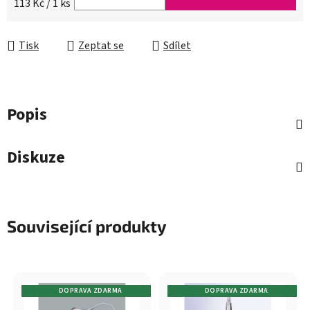
Měrná cena:
113 Kč / 1 ks
Tisk
Zeptat se
Sdílet
Popis
Diskuze
Související produkty
DOPRAVA ZDARMA
DOPRAVA ZDARMA