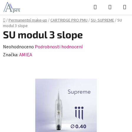
Přejít
Hledat
NÁKUPN
na
KOŠÍK
obsah
Domů
/
Permanentní make-up
/
CARTRIDGE PRO PMU
/
SU- SUPREME
/
SU
modul 3 slope
SU modul 3 slope
Průměrné
Neohodnoceno
Podrobnosti hodnocení
hodnocení
Značka:
AMIEA
produktu
je
0,0
z
5
hvězdiček.