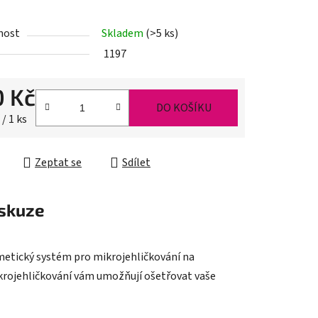
nost
Skladem
(>5 ks)
1197
ek.
0 Kč
DO KOŠÍKU
cena:
 / 1 ks
Zeptat se
Sdílet
skuze
smetický systém pro mikrojehličkování na
ikrojehličkování vám umožňují ošetřovat vaše