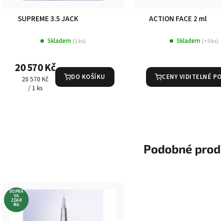
SUPREME 3.5 JACK
ACTION FACE 2 ml
Skladem
Skladem
(1 ks)
(>5 ks)
20 570 Kč
DO KOŠÍKU
CENY VIDITELNÉ P
Měrná
20 570 Kč
cena:
/ 1 ks
Podobné prod
DOPRA
VA
ZDAR
MA