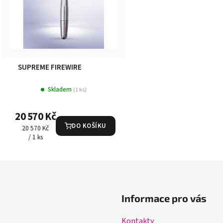
SUPREME FIREWIRE
Skladem
(1 ks)
20 570 Kč
DO KOŠÍKU
Měrná
20 570 Kč
cena:
/ 1 ks
Informace pro vás
Kontakty