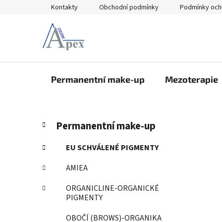
Přejít
Kontakty
Obchodní podmínky
Podmínky och
na
obsah
Permanentní make-up
Mezoterapie
P
K
Přeskočit
Permanentní make-up
a
kategorie
o
t
s
EU SCHVÁLENÉ PIGMENTY
e
t
g
AMIEA
r
o
a
r
ORGANICLINE-ORGANICKÉ
i
n
PIGMENTY
e
n
OBOČÍ (BROWS)-ORGANIKA