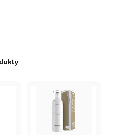
odukty