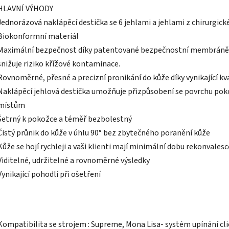
HLAVNÍ VÝHODY
Jednorázová naklápěcí destička se 6 jehlami a jehlami z chirurgic
Biokonformní materiál
Maximální bezpečnost díky patentované bezpečnostní membráně, 
snižuje riziko křížové kontaminace.
Rovnoměrné, přesné a precizní pronikání do kůže díky vynikající kva
Naklápěcí jehlová destička umožňuje přizpůsobení se povrchu pok
místům
Šetrný k pokožce a téměř bezbolestný
Čistý průnik do kůže v úhlu 90° bez zbytečného poranění kůže
Kůže se hojí rychleji a vaši klienti mají minimální dobu rekonvales
Viditelné, udržitelné a rovnoměrné výsledky
Vynikající pohodlí při ošetření
Kompatibilita se strojem : Supreme, Mona Lisa- systém upínání cli