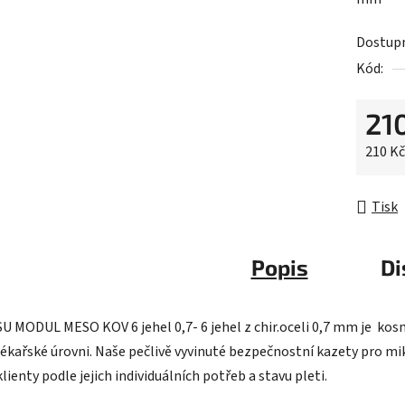
0,0
z
Dostup
5
Kód:
hvězdič
21
Měrná 
210 Kč
Tisk
Popis
Di
SU MODUL MESO KOV 6 jehel 0,7- 6 jehel z chir.oceli 0,7 mm je ko
lékařské úrovni. Naše pečlivě vyvinuté bezpečnostní kazety pro m
klienty podle jejich individuálních potřeb a stavu pleti.