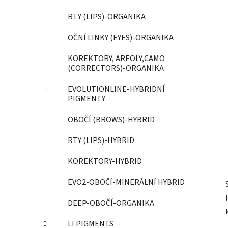
í
p
RTY (LIPS)-ORGANIKA
a
OČNÍ LINKY (EYES)-ORGANIKA
n
e
KOREKTORY, AREOLY,CAMO
l
(CORRECTORS)-ORGANIKA
EVOLUTIONLINE-HYBRIDNÍ
PIGMENTY
OBOČÍ (BROWS)-HYBRID
RTY (LIPS)-HYBRID
KOREKTORY-HYBRID
EVO2-OBOČÍ-MINERÁLNÍ HYBRID
DEEP-OBOČÍ-ORGANIKA
LI PIGMENTS