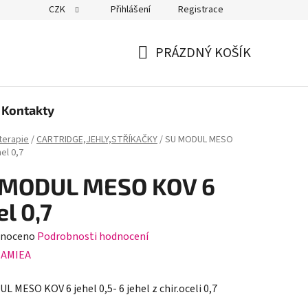
CZK
Přihlášení
Registrace
PRÁZDNÝ KOŠÍK
NÁKUPNÍ
KOŠÍK
Kontakty
erapie
/
CARTRIDGE,JEHLY,STŘÍKAČKY
/
SU MODUL MESO
el 0,7
 MODUL MESO KOV 6
el 0,7
né
noceno
Podrobnosti hodnocení
ení
:
AMIEA
tu
 MESO KOV 6 jehel 0,5- 6 jehel z chir.oceli 0,7