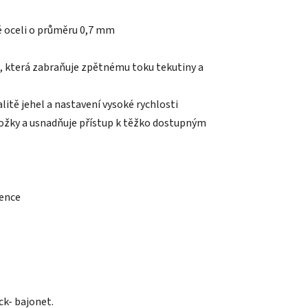
ké oceli o průměru 0,7 mm
která zabraňuje zpětnému toku tekutiny a
litě jehel a nastavení vysoké rychlosti
ožky a usnadňuje přístup k těžko dostupným
cence
ck- bajonet.