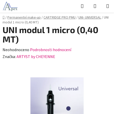
Přejít
Hledat
NÁKUPN
na
KOŠÍK
obsah
Domů
/
Permanentní make-up
/
CARTRIDGE PRO PMU
/
UNI- UNIVERSAL
/
UNI
modul 1 micro (0,40 MT)
UNI modul 1 micro (0,40
MT)
Průměrné
Neohodnoceno
Podrobnosti hodnocení
hodnocení
Značka:
ARTYST by CHEYENNE
produktu
je
0,0
z
5
hvězdiček.