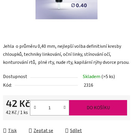
Jehla o průměru 0,40 mm, nejlepší volba definitivní kresby
chloupků, techniky linkování, oční linky, stínování očí,
konturování rtů, plné rty, nude rty, kapilární rýhy dvorce prsou.
Dostupnost
Skladem
(>5 ks)
Kód:
2316
42 Kč
DO KOŠÍKU
Měrná cena:
42 Kč / 1 ks
Tisk
Zeptat se
Sdílet