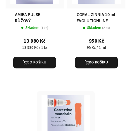
AMIEA PULSE
CORAL ZINNIA 10 ml
RŮŽOVÝ
EVOLUTIONLINE
Skladem
Skladem
(1 ks)
(2 ks)
13 980 Kč
950 Kč
Měrná
Měrná
13 980 Kč / 1 ks
95 Kč / 1 ml
cena:
cena:
DO KOŠÍKU
DO KOŠÍKU