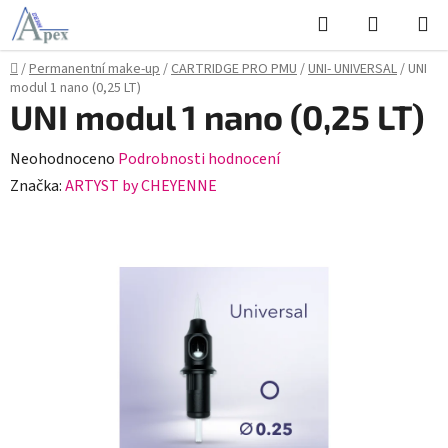
Přejít
Hledat
NÁKUPN
na
KOŠÍK
obsah
Domů
/
Permanentní make-up
/
CARTRIDGE PRO PMU
/
UNI- UNIVERSAL
/
UNI
modul 1 nano (0,25 LT)
UNI modul 1 nano (0,25 LT)
Průměrné
Neohodnoceno
Podrobnosti hodnocení
hodnocení
Značka:
ARTYST by CHEYENNE
produktu
je
0,0
z
5
hvězdiček.