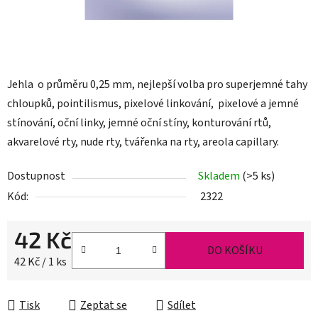
Jehla o průměru 0,25 mm, nejlepší volba pro superjemné tahy
chloupků, pointilismus, pixelové linkování, pixelové a jemné
stínování, oční linky, jemné oční stíny, konturování rtů,
akvarelové rty, nude rty, tvářenka na rty, areola capillary.
Dostupnost
Skladem
(>5 ks)
Kód:
2322
42 Kč
DO KOŠÍKU
Měrná cena:
42 Kč / 1 ks
Tisk
Zeptat se
Sdílet