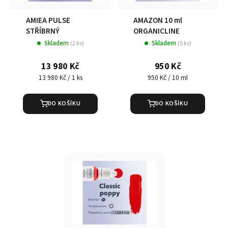
AMIEA PULSE
AMAZON 10 ml
STŘÍBRNÝ
ORGANICLINE
Skladem
Skladem
(2 ks)
(5 ks)
13 980 Kč
950 Kč
Měrná
Měrná
13 980 Kč / 1 ks
950 Kč / 10 ml
cena:
cena:
DO KOŠÍKU
DO KOŠÍKU