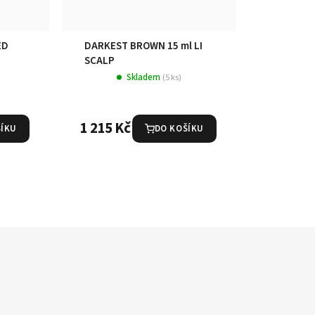
ED
DARKEST BROWN 15 ml LI
SCALP
Skladem
(5 ks)
1 215 Kč
ŠÍKU
DO KOŠÍKU