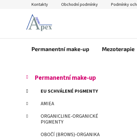
Přejít
Kontakty
Obchodní podmínky
Podmínky och
na
obsah
Permanentní make-up
Mezoterapie
P
K
Přeskočit
Permanentní make-up
a
kategorie
o
t
s
EU SCHVÁLENÉ PIGMENTY
e
t
g
AMIEA
r
o
a
r
ORGANICLINE-ORGANICKÉ
i
n
PIGMENTY
e
n
OBOČÍ (BROWS)-ORGANIKA