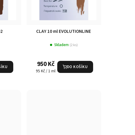
O2
CLAY 10 ml EVOLUTIONLINE
Skladem
(2 ks)
950 Kč
ŠÍKU
DO KOŠÍKU
Měrná
95 Kč / 1 ml
cena: