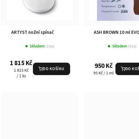
ARTYST nožní spínač
ASH BROWN 10 ml EV
Skladem
Skladem
(1 ks)
(5 ks)
1 815 Kč
950 Kč
DO KOŠÍKU
DO KO
Měrná
1 815 Kč
Měrná
95 Kč / 1 ml
cena:
/ 1 ks
cena: