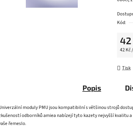
0,0
z
Dostup
5
Kód:
hvězdič
42
Měrná 
42 Kč /
Tisk
Popis
Di
Univerzální moduly PMU jsou kompatibilní s většinou strojů dostu
zkušeností odborníků amiea nabízejí tyto kazety nejvyšší kvalitu
vaše řemeslo.