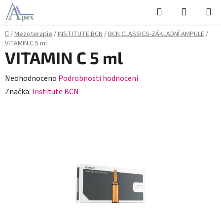
Přejít
Hledat
NÁKUPN
na
KOŠÍK
obsah
Domů
/
Mezoterapie
/
INSTITUTE BCN
/
BCN CLASSICS-ZÁKLADNÍ AMPULE
/
VITAMIN C 5 ml
VITAMIN C 5 ml
Průměrné
Neohodnoceno
Podrobnosti hodnocení
hodnocení
Značka:
Institute BCN
produktu
je
0,0
z
5
hvězdiček.