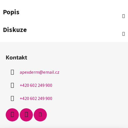
Popis
Diskuze
Z
á
Kontakt
p
a
apexderm
@
email.cz
t
í
+420 602 249 900
+420 602 249 900