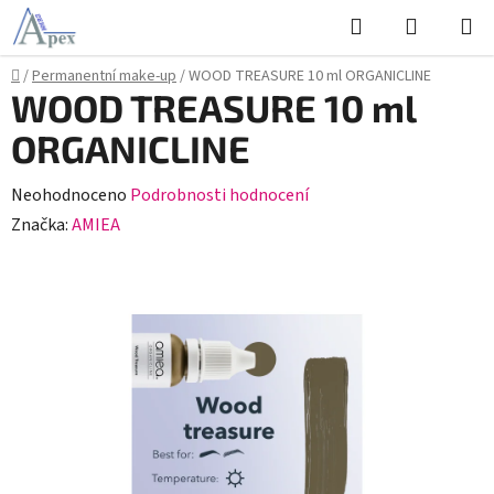
Přejít
Hledat
NÁKUPN
na
KOŠÍK
obsah
Domů
/
Permanentní make-up
/
WOOD TREASURE 10 ml ORGANICLINE
WOOD TREASURE 10 ml
ORGANICLINE
Průměrné
Neohodnoceno
Podrobnosti hodnocení
hodnocení
Značka:
AMIEA
produktu
je
0,0
z
5
hvězdiček.