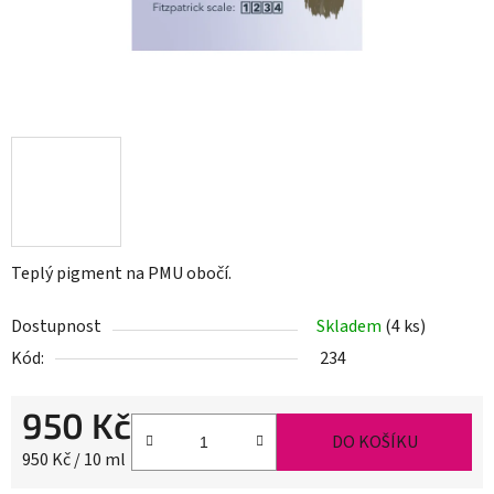
Teplý pigment na PMU obočí.
Dostupnost
Skladem
(4 ks)
Kód:
234
950 Kč
DO KOŠÍKU
Měrná cena:
950 Kč / 10 ml