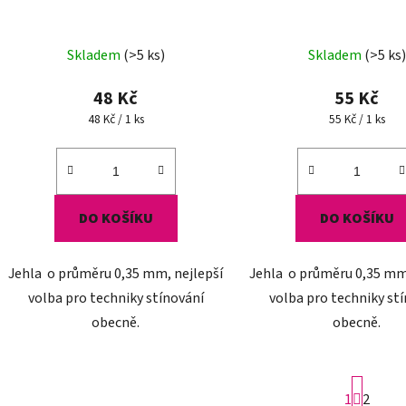
k
t
Skladem
(>5 ks)
Skladem
(>5 ks)
ů
48 Kč
55 Kč
Měrná
Měrná
48 Kč / 1 ks
55 Kč / 1 ks
cena:
cena:
DO KOŠÍKU
DO KOŠÍKU
Jehla o průměru 0,35 mm, nejlepší
Jehla o průměru 0,35 mm,
volba pro techniky stínování
volba pro techniky st
obecně.
obecně.
S
1
2
t