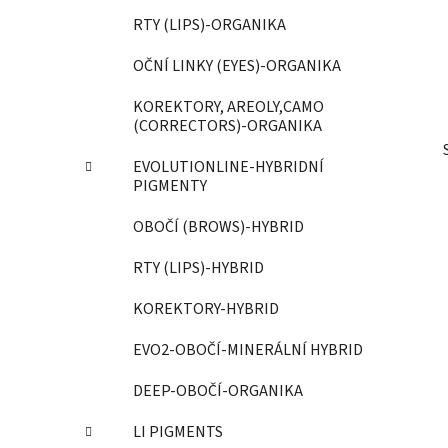
p
RTY (LIPS)-ORGANIKA
a
OČNÍ LINKY (EYES)-ORGANIKA
n
e
KOREKTORY, AREOLY,CAMO
l
(CORRECTORS)-ORGANIKA
EVOLUTIONLINE-HYBRIDNÍ
PIGMENTY
OBOČÍ (BROWS)-HYBRID
RTY (LIPS)-HYBRID
KOREKTORY-HYBRID
EVO2-OBOČÍ-MINERÁLNÍ HYBRID
DEEP-OBOČÍ-ORGANIKA
LI PIGMENTS