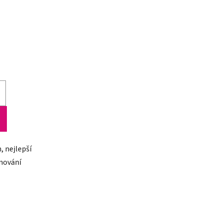
ů
 nejlepší
ínování