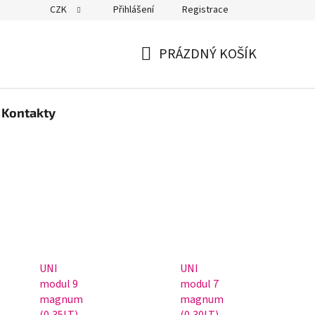
CZK
Přihlášení
Registrace
PRÁZDNÝ KOŠÍK
NÁKUPNÍ
KOŠÍK
Kontakty
UNI
UNI
modul 9
modul 7
magnum
magnum
(0,35LT)
(0,30LT)