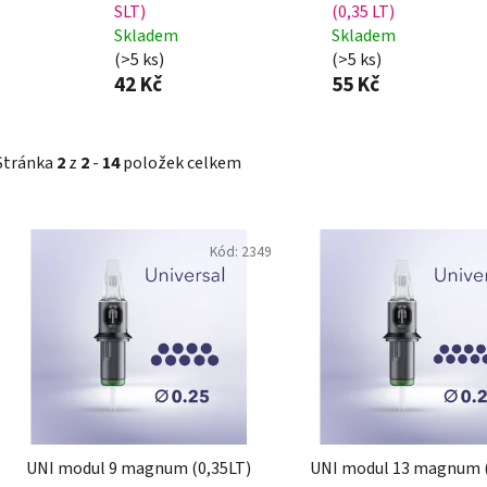
SLT)
(0,35 LT)
Skladem
Skladem
(>5 ks)
(>5 ks)
42 Kč
55 Kč
Stránka
2
z
2
-
14
položek celkem
V
Kód:
2349
ý
p
i
s
p
r
o
d
UNI modul 9 magnum (0,35LT)
UNI modul 13 magnum (
u