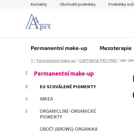
Přejít
Kontakty
Obchodní podmínky
Podmínky och
na
obsah
Permanentní make-up
Mezoterapie
Domů
/
Permanentní make-up
/
CARTRIDGE PRO PMU
/
UNI- UN
P
K
Přeskočit
Permanentní make-up
a
kategorie
o
t
s
EU SCHVÁLENÉ PIGMENTY
e
t
g
AMIEA
r
o
a
r
ORGANICLINE-ORGANICKÉ
i
n
PIGMENTY
e
n
OBOČÍ (BROWS)-ORGANIKA
í