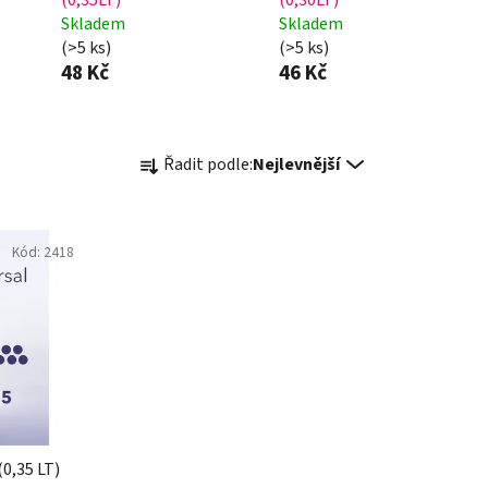
Skladem
Skladem
(>5 ks)
(>5 ks)
48 Kč
46 Kč
Ř
Řadit podle:
Nejlevnější
a
z
e
Kód:
2418
n
í
p
r
o
d
u
k
0,35 LT)
t